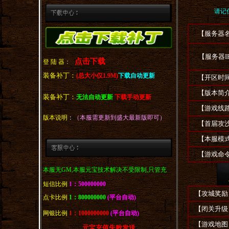
请记住
【服务器名
【服务器IP
点击下载
登 陆 器
：
装备补丁：
(总大小仅1.9M)
下载自动更新
【开区时间
【版本简介
装备补丁：
无法自动更新
下载手动更新
【游戏线路
版本说明
：
（本服需更新到盛大最新版即可）
【首届攻沙
【本服模式
【游戏命令
本服无GM,本服元宝技术解决不受限制,只管充
短信比例
1：500000000
【攻城奖励
点卡比例
1：800000000
(平台自动)
【闭关升级
网银比例
1：1000000000
(平台自动)
【游戏地图
元宝充值失败发送